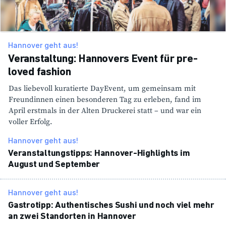
Hannover geht aus!
Veranstaltung: Hannovers Event für pre-
loved fashion
Das liebe­voll kura­tierte DayE­vent, um gemeinsam mit
Freun­dinnen einen beson­deren Tag zu erleben, fand im
April erst­mals in der Alten Druckerei statt – und war ein
voller Erfolg.
Hannover geht aus!
Veran­stal­tungs­tipps: Hannover-High­lights im
August und September
Hannover geht aus!
Gastro­tipp: Authen­ti­sches Sushi und noch viel mehr
an zwei Stand­orten in Hannover