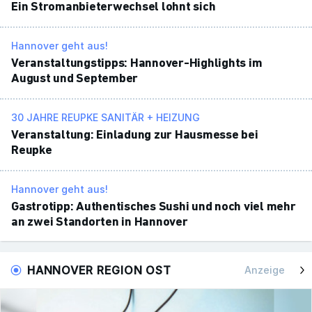
Ein Strom­an­bie­ter­wechsel lohnt sich
Hannover geht aus!
Veran­stal­tungs­tipps: Hannover-High­lights im
August und September
30 JAHRE REUPKE SANITÄR + HEIZUNG
Veran­stal­tung: Einla­dung zur Haus­messe bei
Reupke
Hannover geht aus!
Gastro­tipp: Authen­ti­sches Sushi und noch viel mehr
an zwei Stand­orten in Hannover
HANNOVER REGION OST
Anzeige