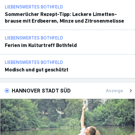
LIEBENSWERTES BOTHFELD
Sommer­li­cher Rezept-Tipp: Leckere Limet­ten­
brause mit Erdbeeren, Minze und Zitro­nen­me­lisse
LIEBENSWERTES BOTHFELD
Ferien im Kultur­treff Both­feld
LIEBENSWERTES BOTHFELD
Modisch und gut geschützt
HANNOVER STADT SÜD
Anzeige