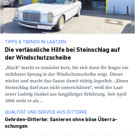
TIPPS & TRENDS IN LAATZEN
Die verlässliche Hilfe bei Steinschlag auf
der Windschutzscheibe
„Klack“ macht es zunächst kurz, bis sich dann für länger ein
sicht­barer Sprung in der Wind­schutz­scheibe zeigt. Dieser
wächst und macht das Ganze damit richtig ärger­lich. „Einen
Stein­schlag darf man nicht unter­schätzen“, weiß der Laat­
zener Ludwig Gunkel aus lang­jäh­riger Erfah­rung. Seit April
2006 steht er als...
QUALITÄT UND SERVICE AUS DITTERKE
Gehrden-Ditterke: Sanieren ohne böse Über­ra­
schungen