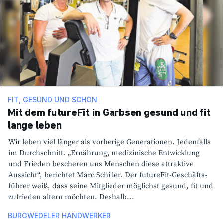
FIT, GESUND UND SCHÖN
Mit dem futureFit in Garbsen gesund und fit
lange leben
Wir leben viel länger als vorhe­rige Gene­ra­tionen. Jeden­falls
im Durch­schnitt. „Ernäh­rung, medi­zi­ni­sche Entwick­lung
und Frieden bescheren uns Menschen diese attrak­tive
Aussicht“, berichtet Marc Schiller. Der futureFit-Geschäfts­
führer weiß, dass seine Mitglieder möglichst gesund, fit und
zufrieden altern möchten. Deshalb...
BURGWEDELER HANDWERKER