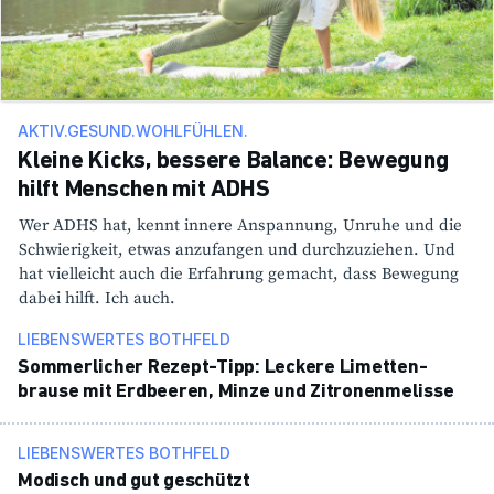
AKTIV.GESUND.WOHLFÜHLEN.
Kleine Kicks, bessere Balance: Bewegung
hilft Menschen mit ADHS
Wer ADHS hat, kennt innere Anspan­nung, Unruhe und die
Schwie­rig­keit, etwas anzu­fangen und durch­zu­ziehen. Und
hat viel­leicht auch die Erfah­rung gemacht, dass Bewe­gung
dabei hilft. Ich auch.
LIEBENSWERTES BOTHFELD
Sommer­li­cher Rezept-Tipp: Leckere Limet­ten­
brause mit Erdbeeren, Minze und Zitro­nen­me­lisse
LIEBENSWERTES BOTHFELD
Modisch und gut geschützt