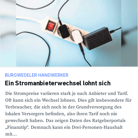
BURGWEDELER HANDWERKER
Ein Stromanbieterwechsel lohnt sich
Die Strom­preise vari­ieren stark je nach Anbieter und Tarif.
Oft kann sich ein Wechsel lohnen. Dies gilt insbe­son­dere für
Verbrau­cher, die sich noch in der Grund­ver­sor­gung des
lokalen Versor­gers befinden, also ihren Tarif noch nie
gewech­selt haben. Das zeigen Daten des Ratge­ber­por­tals
„Finanztip“. Demnach kann ein Drei-Personen-Haus­halt
mit...