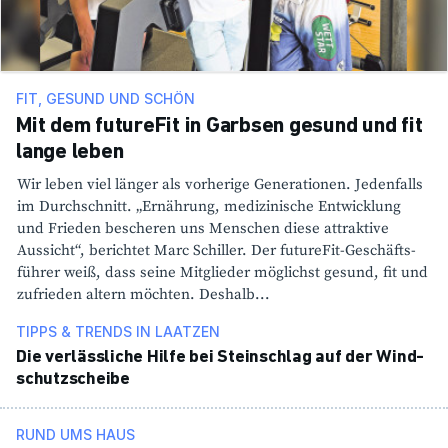
FIT, GESUND UND SCHÖN
Mit dem futureFit in Garbsen gesund und fit
lange leben
Wir leben viel länger als vorhe­rige Gene­ra­tionen. Jeden­falls
im Durch­schnitt. „Ernäh­rung, medi­zi­ni­sche Entwick­lung
und Frieden bescheren uns Menschen diese attrak­tive
Aussicht“, berichtet Marc Schiller. Der futureFit-Geschäfts­
führer weiß, dass seine Mitglieder möglichst gesund, fit und
zufrieden altern möchten. Deshalb...
TIPPS & TRENDS IN LAATZEN
Die verläss­liche Hilfe bei Stein­schlag auf der Wind­
schutz­scheibe
RUND UMS HAUS