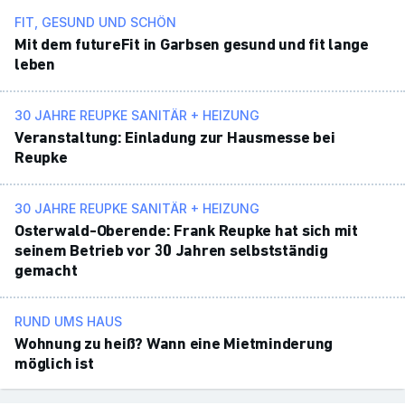
FIT, GESUND UND SCHÖN
Mit dem futureFit in Garbsen gesund und fit lange
leben
30 JAHRE REUPKE SANITÄR + HEIZUNG
Veran­stal­tung: Einla­dung zur Haus­messe bei
Reupke
30 JAHRE REUPKE SANITÄR + HEIZUNG
Oster­wald-Ober­ende: Frank Reupke hat sich mit
seinem Betrieb vor 30 Jahren selbst­ständig
gemacht
RUND UMS HAUS
Wohnung zu heiß? Wann eine Miet­min­de­rung
möglich ist