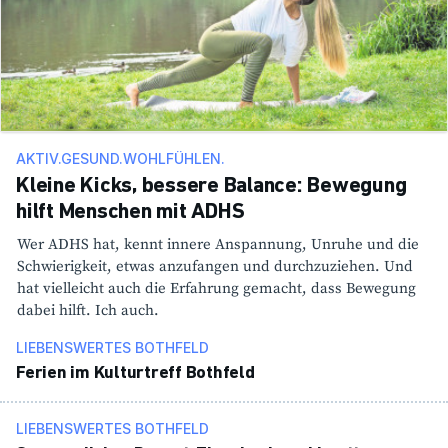
AKTIV.GESUND.WOHLFÜHLEN.
Kleine Kicks, bessere Balance: Bewegung
hilft Menschen mit ADHS
Wer ADHS hat, kennt innere Anspan­nung, Unruhe und die
Schwie­rig­keit, etwas anzu­fangen und durch­zu­ziehen. Und
hat viel­leicht auch die Erfah­rung gemacht, dass Bewe­gung
dabei hilft. Ich auch.
LIEBENSWERTES BOTHFELD
Ferien im Kultur­treff Both­feld
LIEBENSWERTES BOTHFELD