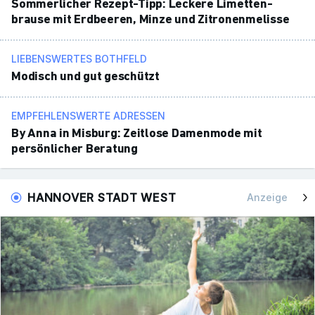
Sommer­li­cher Rezept-Tipp: Leckere Limet­ten­
brause mit Erdbeeren, Minze und Zitro­nen­me­lisse
LIEBENSWERTES BOTHFELD
Modisch und gut geschützt
EMPFEHLENSWERTE ADRESSEN
By Anna in Misburg: Zeit­lose Damen­mode mit
persön­li­cher Bera­tung
HANNOVER STADT WEST
Anzeige