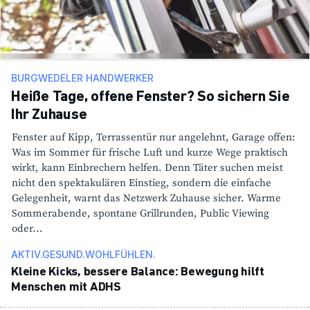
BURGWEDELER HANDWERKER
Heiße Tage, offene Fenster? So sichern Sie
Ihr Zuhause
Fenster auf Kipp, Terras­sentür nur ange­lehnt, Garage offen:
Was im Sommer für frische Luft und kurze Wege prak­tisch
wirkt, kann Einbre­chern helfen. Denn Täter suchen meist
nicht den spek­ta­ku­lären Einstieg, sondern die einfache
Gele­gen­heit, warnt das Netz­werk Zuhause sicher. Warme
Sommer­abende, spon­tane Grill­runden, Public Viewing
oder...
AKTIV.GESUND.WOHLFÜHLEN.
Kleine Kicks, bessere Balance: Bewe­gung hilft
Menschen mit ADHS