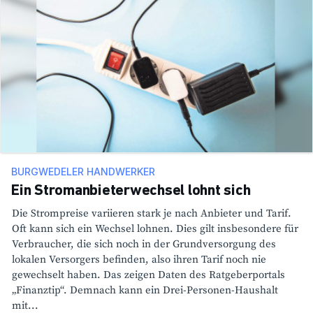
BURGWEDELER HANDWERKER
Ein Stromanbieterwechsel lohnt sich
Die Strom­preise vari­ieren stark je nach Anbieter und Tarif.
Oft kann sich ein Wechsel lohnen. Dies gilt insbe­son­dere für
Verbrau­cher, die sich noch in der Grund­ver­sor­gung des
lokalen Versor­gers befinden, also ihren Tarif noch nie
gewech­selt haben. Das zeigen Daten des Ratge­ber­por­tals
„Finanztip“. Demnach kann ein Drei-Personen-Haus­halt
mit...