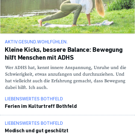
AKTIV.GESUND.WOHLFÜHLEN.
Kleine Kicks, bessere Balance: Bewegung
hilft Menschen mit ADHS
Wer ADHS hat, kennt innere Anspan­nung, Unruhe und die
Schwie­rig­keit, etwas anzu­fangen und durch­zu­ziehen. Und
hat viel­leicht auch die Erfah­rung gemacht, dass Bewe­gung
dabei hilft. Ich auch.
LIEBENSWERTES BOTHFELD
Ferien im Kultur­treff Both­feld
LIEBENSWERTES BOTHFELD
Modisch und gut geschützt