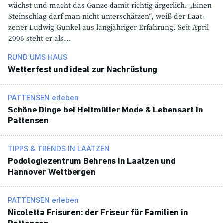
wächst und macht das Ganze damit richtig ärger­lich. „Einen
Stein­schlag darf man nicht unter­schätzen“, weiß der Laat­
zener Ludwig Gunkel aus lang­jäh­riger Erfah­rung. Seit April
2006 steht er als...
RUND UMS HAUS
Wetter­fest und ideal zur Nach­rüs­tung
PATTENSEN erleben
Schöne Dinge bei Heit­müller Mode & Lebensart in
Pattensen
TIPPS & TRENDS IN LAATZEN
Podo­lo­gie­zen­trum Behrens in Laatzen und
Hannover Wett­bergen
PATTENSEN erleben
Nico­letta Frisuren: der Friseur für Fami­lien in