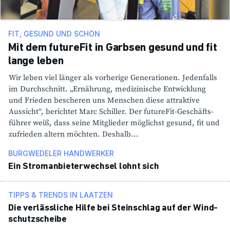
FIT, GESUND UND SCHÖN
Mit dem futureFit in Garbsen gesund und fit
lange leben
Wir leben viel länger als vorhe­rige Gene­ra­tionen. Jeden­falls
im Durch­schnitt. „Ernäh­rung, medi­zi­ni­sche Entwick­lung
und Frieden bescheren uns Menschen diese attrak­tive
Aussicht“, berichtet Marc Schiller. Der futureFit-Geschäfts­
führer weiß, dass seine Mitglieder möglichst gesund, fit und
zufrieden altern möchten. Deshalb...
BURGWEDELER HANDWERKER
Ein Strom­an­bie­ter­wechsel lohnt sich
TIPPS & TRENDS IN LAATZEN
Die verläss­liche Hilfe bei Stein­schlag auf der Wind­
schutz­scheibe