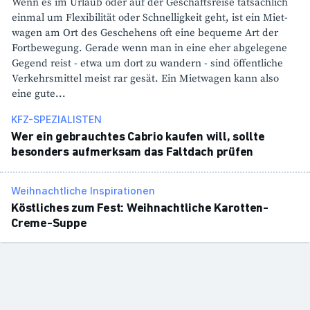
Wenn es im Urlaub oder auf der Geschäfts­reise tatsäch­lich
einmal um Flexi­bi­lität oder Schnel­lig­keit geht, ist ein Miet­
wagen am Ort des Gesche­hens oft eine bequeme Art der
Fort­be­we­gung. Gerade wenn man in eine eher abge­le­gene
Gegend reist - etwa um dort zu wandern - sind öffent­liche
Verkehrs­mittel meist rar gesät. Ein Miet­wagen kann also
eine gute...
KFZ-SPEZIALISTEN
Wer ein gebrauchtes Cabrio kaufen will, sollte
beson­ders aufmerksam das Falt­dach prüfen
Weihnachtliche Inspirationen
Köst­li­ches zum Fest: Weih­nacht­liche Karotten-
Creme-Suppe